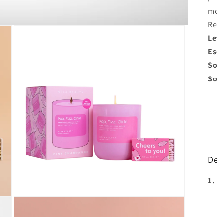
mo
Re
Le
Es
So
So
De
1.
Ouvrir
le
média