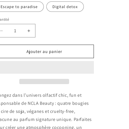
ou
indisponible
Escape to paradise
Digital detox
ntité
antité
Réduire
Augmenter
la
la
quantité
quantité
de
de
Ajouter au panier
NCLA
NCLA
-
-
bougies
bougies
ongez dans l’univers olfactif chic, fun et
sponsable de NCLA Beauty : quatre bougies
 cire de soja, véganes et cruelty-free,
acune au parfum signature unique. Parfaites
ur créer une atmosphère cocooning, un