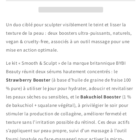
Sculpt
Sculpt
&amp;
&amp;
Smooth
Smooth
Un duo ciblé pour sculpter visiblement le teint et lisser la
texture de la peau : deux boosters ultra-puissants, naturels,
vegan & cruelty-free, associés à un outil massage pour une
mise en action optimale.
Le kit « Smooth & Sculpt » de la marque britannique BYBI
Beauty réunit deux sérums hautement concentrés : le
Strawberry Booster
(à base d’huile de graine de fraise 100
% pure) à utiliser le jour pour hydrater, adoucir et revitaliser
les peaux sèches ou sensibles, et le
Bakuchiol Booster
(1 %
de bakuchiol + squalane végétal), à privilégier le soir pour
stimuler la production de collagène, améliorer fermeté et
texture sans l’irritation possible du rétinol. Ces deux actifs
s’appliquent sur peau propre, suivi d’un massage à l’outil
fourni (spatule ou face-massager) pour activer la micro-