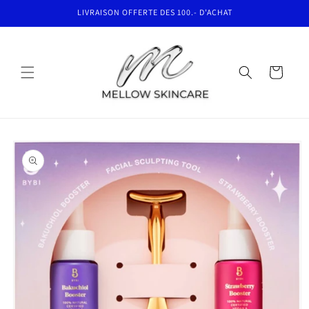
et
LIVRAISON OFFERTE DES 100.- D'ACHAT
passer
au
contenu
Panier
Passer aux
informations
produits